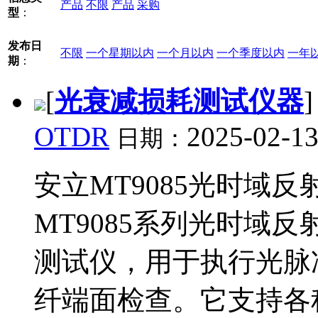
产品
不限
产品
采购
型
：
发布日
不限
一个星期以内
一个月以内
一个季度以内
一年
期
：
[
光衰减损耗测试仪器
OTDR
2025-02-13
日期：
安立MT9085光时域反射仪O
MT9085系列光时域
测试仪，用于执行光脉
纤端面检查。它支持各